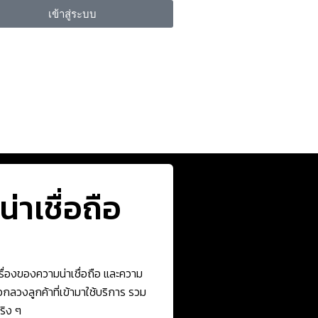
า รูเล็ต มวย หวย ต้องเว็บนี้เท่านั้น เว็บเรารายใหญ่ที่สุด ฝาก-ถอนด้วยระบบออโ
เข้าสู่ระบบ
่าเชื่อถือ
 เรื่องของความน่าเชื่อถือ และความ
กลวงลูกค้าที่เข้ามาใช้บริการ รวม
จริง ๆ