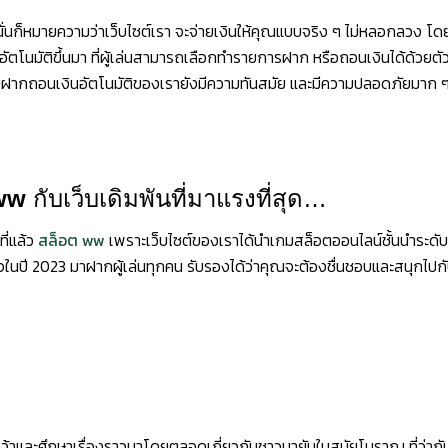
น นั่นก็หมายความว่าเว็บไซต์เรา จะจ่ายเงินให้คุณแบบจริง ๆ ไม่หลอกลวง โด
นมัติขึ้นมา ที่ผู้เล่นสามารถเลือกทำรายการฝาก หรือถอนเงินได้ด้วยต
ั้งระบบฝากถอนเงินอัตโนมัติของเรายังมีความทันสมัย และมีความปลอดภัยมาก 
ww
กับเว็บเดิมพันที่มาแรงที่สุด…
ี่แล้ว
สล็อต ww
เพราะเว็บไซต์ของเราได้นำเกมสล็อตออนไลน์ชั้นนำระดั
จในปี 2023 มาฝากผู้เล่นทุกคน รับรองได้ว่าคุณจะต้องชื่นชอบและสนุกไป
ค้นคว้าและศึกษาเรื่องราวมาโดยตลอดเกี่ยวกับชาวมายันในสมัยโบราณ ที่ว่ากัน