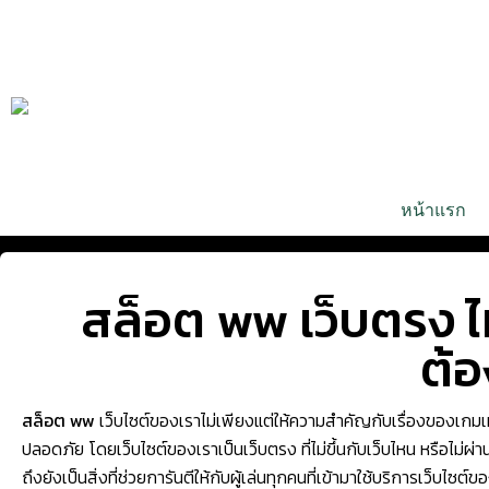
เว็บเด
หน้าแรก
สล็อต ww เว็บตรง ไม
ต้อง
สล็อต ww
เว็บไซต์ของเราไม่เพียงแต่ให้ความสำคัญกับเรื่องของเกมเท
ปลอดภัย โดยเว็บไซต์ของเราเป็นเว็บตรง ที่ไม่ขึ้นกับเว็บไหน หรือไม่
ถึงยังเป็นสิ่งที่ช่วยการันตีให้กับผู้เล่นทุกคนที่เข้ามาใช้บริการเว็บไซต