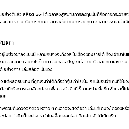
นอย่างดีแล้ว
สล็อต ww
ได้เวลาลงสู่สนามการลงทุนนั่นก็คือการกระจายคว
ของค่ายเรา ไม่ได้มีการกำหนดอัตราขั้นต่ำในการลงทุน คุณสามารถเฉลี่ยเงินท
ริบตา
ยู่ในช่วงขาลงแบบนี้ หลายคนคงจะกังวล ในเรื่องของรายได้ ที่จะเข้ามาในแต่
าผากกันเลยทีเดียว อย่างไรก็ตาม ท่ามกลางปัญหาทั้ง ทางด้านสังคม และเศร
้ อย่างการ เล่นสล็อต นั่นเอง
ต่ผลตอบแทน ที่คุณจะทำได้ก็ถือว่าคุ้ม กำไรเน้น ๆ แน่นอนว่าเกมที่ให้เงิน 
จะต้องมีทริคการเล่นสักหน่อย เพื่อการทำเงินที่เร็ว และง่ายยิ่งขึ้น ซึ่งเราก
ลย!
มาพร้อมกับดวงอีกด้วย หลาย ๆ คนอาจจะสงสัยว่า เล่นแค่เกมจะได้จริงหรือ
ก่อน ว่ามันเป็นอย่างไร ทำไมสล็อตออนไลน์ ถึงเล่นแล้วได้เงินจริง