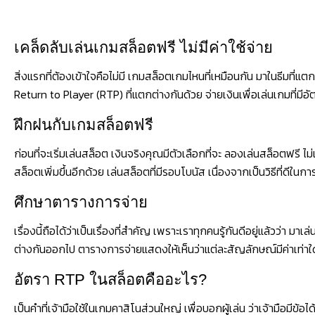
เคล็ดลับเล่นเกมสล็อตฟรี ไม่มีค่าใช้จ่าย
สิ่งแรกที่ต้องเข้าใจคือไม่มี เกมสล็อตเกมไหนที่เหมือนกัน มาในธีมที
Return to Player (RTP) ที่แตกต่างกันด้วย จ่ายเงินเพื่อเล่นเกมที่มีอ
ฝึกฝนกับเกมสล็อตฟรี
ก่อนที่จะเริ่มเล่นสล็อต เงินจริงคุณมีตัวเลือกที่จะ ลองเล่นสล็อตฟรี
สล็อตเพิ่มขึ้นอีกด้วย เล่นสล็อตที่มีรอบโบนัส เนื่องจากเป็นวิธีที่ด
ศึกษาตารางการจ่าย
เรื่องนี้ถือได้ว่าเป็นเรื่องที่สำคัญ เพราะเราทุกคนรู้กันดีอยู่แล้ว
ต่างกันออกไป ตารางการจ่ายแสดงให้เห็นว่าแต่ละสัญลักษณ์มีค่าเท่า
อัตรา RTP ในสล็อตคืออะไร?
เป็นคำที่เจ้ามือใช้ในเกมคาสิโนส่วนใหญ่ เพื่อบอกผู้เล่น ว่าเจ้ามือม