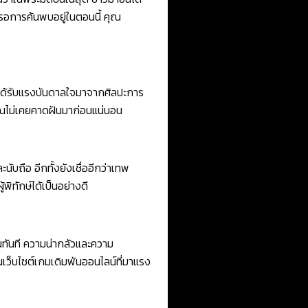
่รอการค้นพบอยู่ในตอนนี้ คุณ
ที่ได้รับแรงบันดาลใจมาจากศิลปะการ
ี่คุณไม่เคยคาดฝันมาก่อนแน่นอน
ับถือ อีกทั้งยังเชื่ออีกว่าเทพ
้พิทักษ์ได้เป็นอย่างดี
ินทันที ความน่ากลัวและความ
เว็บไซต์เกมเดิมพันออนไลน์ที่มาแรง