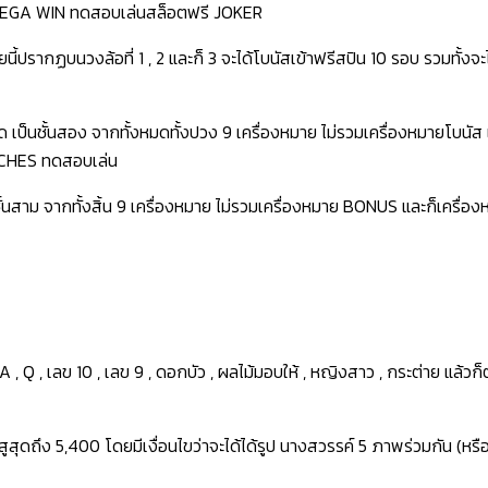
R MEGA WIN ทดสอบเล่นสล็อตฟรี JOKER
้ปรากฏบนวงล้อที่ 1 , 2 และก็ 3 จะได้โบนัสเข้าฟรีสปิน 10 รอบ รวมทั้งจะ
ุด เป็นชั้นสอง จากทั้งหมดทั้งปวง 9 เครื่องหมาย ไม่รวมเครื่องหมายโบนัส แล
 RICHES ทดสอบเล่น
นชั้นสาม จากทั้งสิ้น 9 เครื่องหมาย ไม่รวมเครื่องหมาย BONUS และก็เครื่อง
 Q , เลข 10 , เลข 9 , ดอกบัว , ผลไม้มอบให้ , หญิงสาว , กระต่าย แล้วก็ตะ
สุดถึง 5,400 โดยมีเงื่อนไขว่าจะได้ได้รูป นางสวรรค์ 5 ภาพร่วมกัน (หรือเ