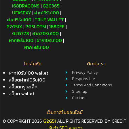
168DRAGONS
|
G2G365
|
UFASEXY
|
ฝาก19รับ100
|
ฝาก15รับ100
|
TRUE WALLET
|
G2G51X
|
PGSLOT51
|
168DEE
|
G2G778
|
ฝาก20รับ100
|
ฝาก15รับ100
|
ฝาก10รับ100
|
ฝาก19รับ100
โปรโมชั่น
ติดต่อเรา
ฝาก10รับ100 wallet
Privacy Policy
Responsible
สล็อตฝาก10รับ100
Terms And Conditions
สล็อตทรูวอเล็ท
Sitemap
สล็อต wallet
ติดต่อเรา
เว็บคาสิโนออนไลน์
© COPYRIGHT 2026
G2G51
ALL RIGHTS RESERVED. BY CREDIT
:
รับทำ SEO สายเทา