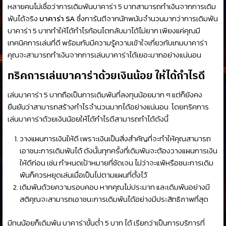
หลายคนไม่เชื่อว่าการเดิมพันบาคาร่า 5 บาทสามารถทำเงินจากการเดิม
พันได้จริง
บาคาร่า SA
ซึ่งการันตีจากนักพนันจำนวนมากว่าการเดิมพัน
บาคาร่า 5 บาททำให้ได้กำไรก้อนโตกลับมาได้ไม่ยาก เพียงแค่คุณมี
เทคนิคการเล่นที่ดี พร้อมกับมีความรู้ความเข้าใจเกี่ยวกับเกมบาคาร่า
คุณจะสามารถทำเงินจากการเล่นบาคาร่าได้เยอะมากอย่างแน่นอน
ทริคการเล่นบาคาร่าด้วยเงินน้อย ให้ได้กำไรดี
เล่นบาคาร่า 5 บาทถือเป็นการเดิมพันที่ลงทุนน้อยมาก ๆ แต่ก็ยังคง
ยืนยันว่าสามารถสร้างกำไรจำนวนมากได้อย่างแน่นอน โดยทริคการ
เล่นบาคาร่าด้วยเงินน้อยให้ได้กำไรดีสามารถทำได้ดังนี้
วางแผนการเงินให้ดี เพราะเงินเป็นสิ่งสำคัญที่จะทำให้คุณสามารถ
เอาชนะการเดิมพันได้ ดังนั้นทุกครั้งที่เดิมพันจะต้องวางแผนการเงิน
ให้ดีก่อน เช่น กำหนดเป้าหมายที่ชัดเจน ไม่ว่าจะแพ้หรือชนะการเดิม
พันก็ควรหยุดเล่นเมื่อเป็นไปตามแผนที่ตั้งไว้
เดิมพันด้วยความรอบคอบ หากคุณไม่ประมาท และเดิมพันอย่างมี
สติคุณจะสามารถเอาชนะการเดิมพันได้อย่างมีประสิทธิภาพที่สุด
มีทุนน้อยก็เดิมพัน บาคาร่าขั้นตํ่า 5 บาท ได้ เรียกว่าเป็นการบริการที่