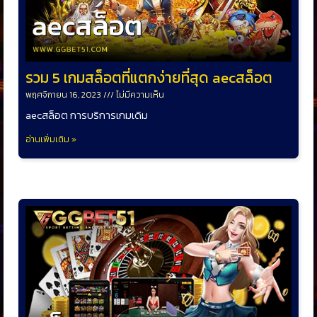
รวม 5 เกมสล็อตที่แตกง่ายที่สุด aecสล็อต
พฤศจิกายน 16, 2023
ไม่มีความเห็น
aecสล็อต การบริการเกมเดิม
อ่านเพิ่มเติม »