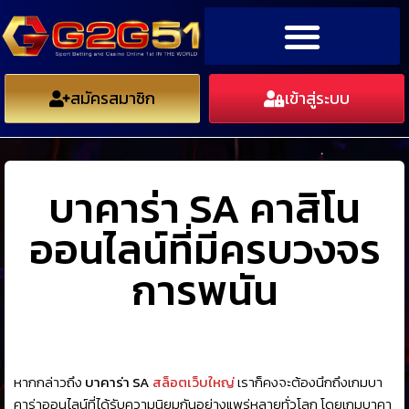
สมัครสมาชิก
เข้าสู่ระบบ
บาคาร่า SA คาสิโน
ออนไลน์ที่มีครบวงจร
การพนัน
หากกล่าวถึง
บาคาร่า SA
สล็อตเว็บใหญ่
เราก็คงจะต้องนึกถึงเกมบา
คาร่าออนไลน์ที่ได้รับความนิยมกันอย่างแพร่หลายทั่วโลก โดยเกมบาคา