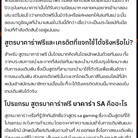
พร้อมเครดิต มีจริงหรือไม่ เพราะมีหลายกระแสทั้งดีและไม่ดี เนื่องจาก
ปัจจุบันเกมบาคาร่านั้นได้รับความนิยมมาก หลายคนอยากเข้ามาลอง
เล่น แต่ไม่แน่ใจว่าเครดิตฟรีนั้นมีจริงหรือแค่หลอกให้เล่นกันแน่ ฉะนั้น
ลองมาดูข้อมูลที่นำมาเสนอในวันนี้ดีกว่า เชื่อว่าจะเป็นประโยชน์กับมือ
ใหม่ที่กำลังตัดสินใจอยู่แน่นอน
สูตรบาคาร่าฟรีและเครดิตที่แจกใช้ได้จริงหรือไม่?
สำหรับ สูตรบาคาร่าฟรี นั้นโดยมากคิดค้นโดยนักพนันด้วยกันเอง ทั้ง
จากประสบการณ์ และจากที่ส่งต่อกันมาและนำมาปรับปรุงให้เหมาะสม
กับการลงเดิมพัน ซึ่งเป็นสูตรที่สามารถนำมาใช้ได้จริงเพื่อเพิ่มอัตรา
การชนะเดิมพัน ส่วนเครดิตฟรีนั้นจะแจกโดยเว็บคาสิโนออนไลน์ที่นัก
พนันเข้าสมัครสมาชิกตามเงื่อนไข ก็จะได้รับเครดิตส่วนนี้มาทดลองใน
เกมเดิมพันได้จริง
โปรแกรม สูตรบาคาร่าฟรี
บาคาร่า SA
คืออะไร
สูตรบาคาร่า หรือที่รู้จักกันอีกชื่อว่าสูตร sa gaming ซึ่งจะเป็นสูตรที่ใช้
โปรแกรม AI ในการคำนวณ โดยจะหาค่าความแม่นยำในการเดิมพันแบบ
เรียลไทม์ นักพนันก็แค่เดิมพันตามข้างที่ AI ออกผล ซึ่งโอกาสชนะเดิมพัน
มีสูงมาก แต่ก็ไม่ 100% เต็มเพราะยังไงซะเกมบาคาร่าเป็นเกมเดิมพันที่มี