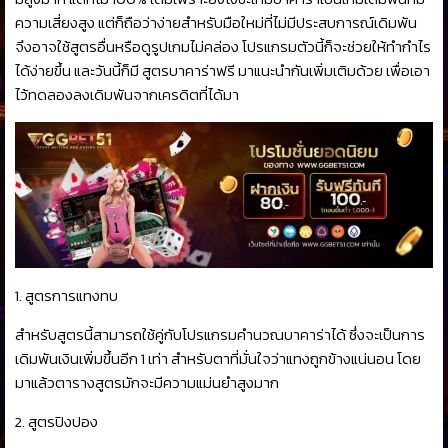
ความเสี่ยงสูง แต่ก็ถือว่าง่ายสำหรับมือใหม่ที่ไม่มีประสบการณ์เดิมพัน
จึงอาจใช้สูตรอื่นหรือดูรูปเกมไม่คล่อง โปรแกรมตัวนี้ก็จะช่วยให้ทำกำไร
ได้ง่ายขึ้น และวันนี้ก็มี สูตรบาคาร่าฟรี มาแนะนำกันเพิ่มเติมด้วย เพื่อเอา
ไว้ทดลองลงเดิมพันจากเครดิตที่ได้มา
1. สูตรการแทงทบ
สำหรับสูตรนี้สามารถใช้คู่กับโปรแกรมคำนวณบาคาร่าได้ ซึ่งจะเป็นการ
เดิมพันเงินเพิ่มขึ้นอีก 1 เท่า สำหรับตาที่มั่นใจว่าแทงถูกข้างแน่นอน โดย
มาแล้วตารางสูตรมักจะมีความแม่นยำสูงมาก
2. สูตรปิงปอง